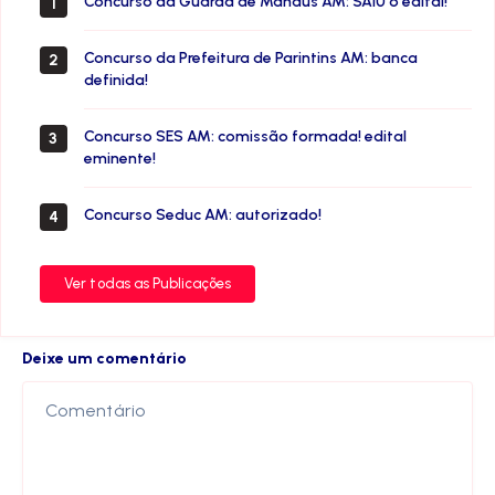
Concurso da Guarda de Manaus AM: SAIU o edital!
1
Concurso da Prefeitura de Parintins AM: banca
2
definida!
Concurso SES AM: comissão formada! edital
3
eminente!
Concurso Seduc AM: autorizado!
4
Ver todas as Publicações
Deixe um comentário