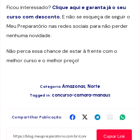
Ficou interessado?
Clique aqui e garanta já o seu
curso com desconto
.
E não se esqueça de seguir o
Meu Preparatório nas redes sociais para não perder
nenhuma novidade.
Não perca essa chance de estar à frente com o
melhor curso e o melhor preço!
,
Amazonas
Norte
Categoria
concurso-camara-manaus
Tagged in:
Compartilha
Compartilha
Compartilha
Compartilha
Compar
Compartilhar Publicação:
no
no
no
no
no
Facebook
Twitter
Telegram
Email
Whats
Copiar Link