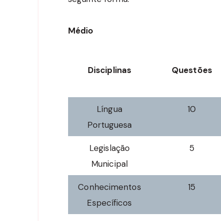
Médio
Disciplinas
Questões
Língua
10
Portuguesa
Legislação
5
Municipal
Conhecimentos
15
Específicos