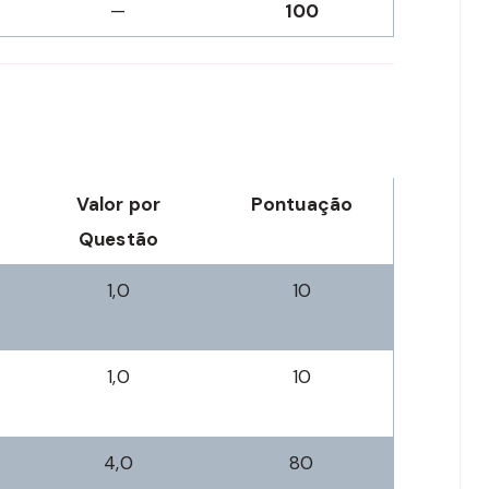
—
100
Valor por
Pontuação
Questão
1,0
10
1,0
10
4,0
80