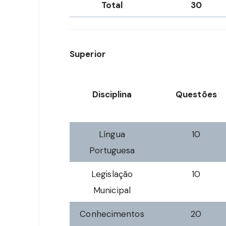
Total
30
Superior
Disciplina
Questões
Língua
10
Portuguesa
Legislação
10
Municipal
Conhecimentos
20