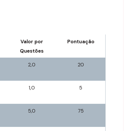
Valor por
Pontuação
Questões
2,0
20
1,0
5
5,0
75