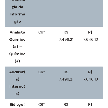
gia da
Informa
ção
Analista
CR*
R$
R$
Químico
7.496,21
7.646,13
(a) –
Químico
(a)
Auditor(
CR*
R$
R$
a)
7.496,21
7.646,13
Interno(
a)
Biólogo(
CR*
R$
R$