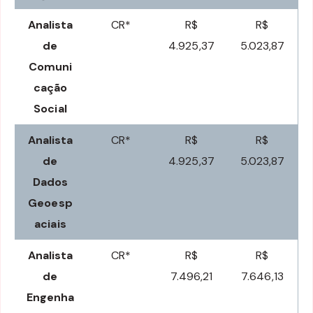
Analista
CR*
R$
R$
de
4.925,37
5.023,87
Comuni
cação
Social
Analista
CR*
R$
R$
de
4.925,37
5.023,87
Dados
Geoesp
aciais
Analista
CR*
R$
R$
de
7.496,21
7.646,13
Engenha