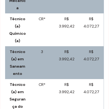
Mecânic
a
Técnico
CR*
R$
R$
(a)
3.992,42
4.072,27
Químico
(a)
Técnico
3
R$
R$
(a) em
3.992,42
4.072,27
Saneam
ento
Técnico
CR*
R$
R$
(a) em
3.992,42
4.072,27
Seguran
ça do