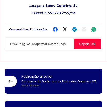
,
Santa Catarina
Sul
Categoria
concurso-caj-sc
Tagged in:
Compartilha
Compartilha
Compartilha
Compartilha
Compar
Compartilhar Publicação:
no
no
no
no
no
Facebook
Twitter
Telegram
Email
Whats
Copiar Link
Publicação anterior
Concurso da Prefeitura de Porto dos Gaúchos MT:
autorizado!