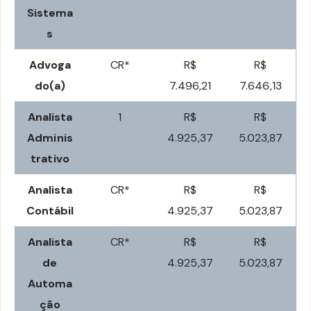
Sistema
s
Advoga
CR*
R$
R$
do(a)
7.496,21
7.646,13
Analista
1
R$
R$
Adminis
4.925,37
5.023,87
trativo
Analista
CR*
R$
R$
Contábil
4.925,37
5.023,87
Analista
CR*
R$
R$
de
4.925,37
5.023,87
Automa
ção