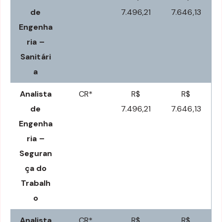
de
7.496,21
7.646,13
Engenha
ria –
Sanitári
a
Analista
CR*
R$
R$
de
7.496,21
7.646,13
Engenha
ria –
Seguran
ça do
Trabalh
o
Analista
CR*
R$
R$