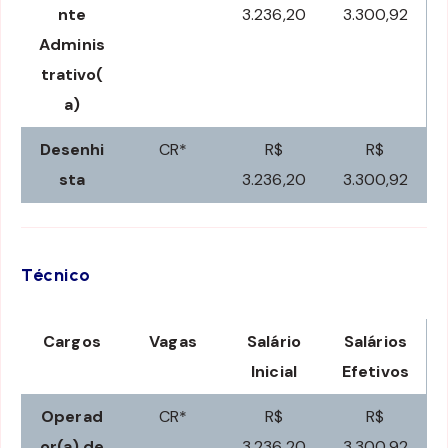
nte
3.236,20
3.300,92
Adminis
trativo(
a)
Desenhi
CR*
R$
R$
sta
3.236,20
3.300,92
Técnico
Cargos
Vagas
Salário
Salários
Inicial
Efetivos
Operad
CR*
R$
R$
or(a) de
3.236,20
3.300,92