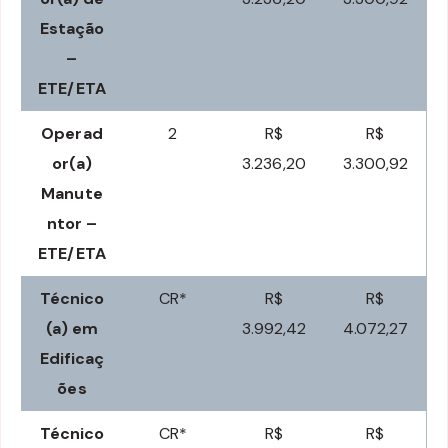
Estação
–
ETE/ETA
Operad
2
R$
R$
or(a)
3.236,20
3.300,92
Manute
ntor –
ETE/ETA
Técnico
CR*
R$
R$
(a) em
3.992,42
4.072,27
Edificaç
ões
Técnico
CR*
R$
R$