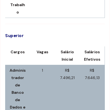
Trabalh
o
Superior
Cargos
Vagas
Salário
Salários
Inicial
Efetivos
Adminis
1
R$
R$
trador
7.496,21
7.646,13
de
Banco
de
Dados e