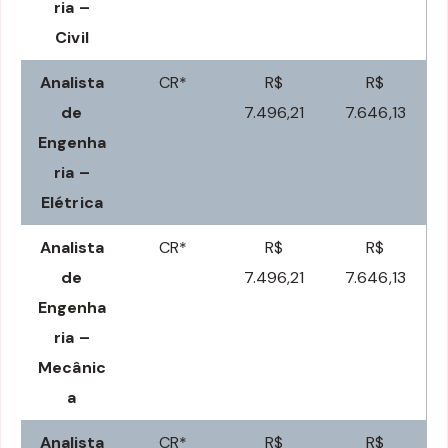
ria –
Civil
Analista
CR*
R$
R$
de
7.496,21
7.646,13
Engenha
ria –
Elétrica
Analista
CR*
R$
R$
de
7.496,21
7.646,13
Engenha
ria –
Mecânic
a
Analista
CR*
R$
R$