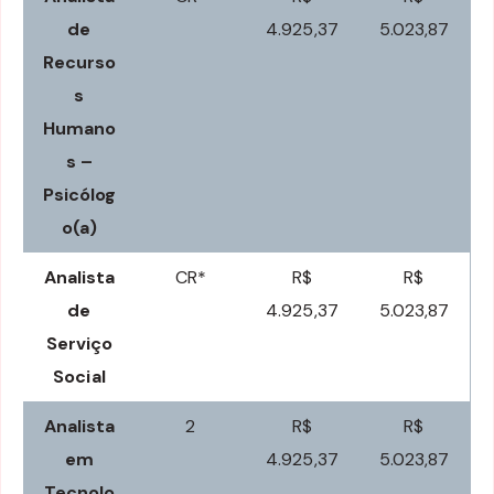
de
4.925,37
5.023,87
Recurso
s
Humano
s –
Psicólog
o(a)
Analista
CR*
R$
R$
de
4.925,37
5.023,87
Serviço
Social
Analista
2
R$
R$
em
4.925,37
5.023,87
Tecnolo