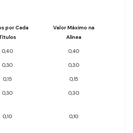
os por Cada
Valor Máximo na
Títulos
Alínea
0,40
0,40
0,30
0,30
0,15
0,15
0,30
0,30
0,10
0,10