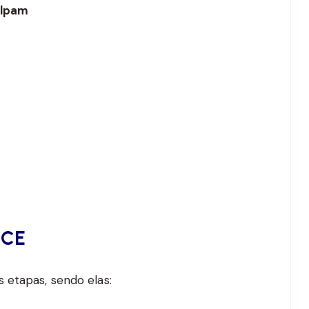
ulpam
RCE
 etapas, sendo elas: