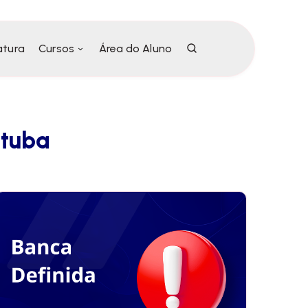
atura
Cursos
Área do Aluno
atuba